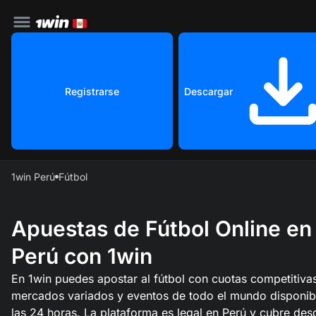
Registrarse
Descargar
1win Perú
Fútbol
Apuestas de Fútbol Online en
Perú con 1win
En 1win puedes apostar al fútbol con cuotas competitiva
mercados variados y eventos de todo el mundo disponib
las 24 horas. La plataforma es legal en Perú y cubre des