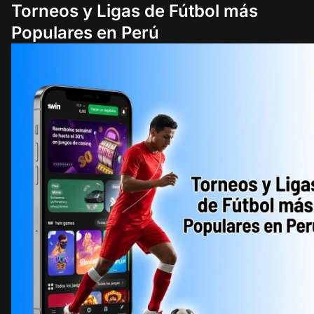
Torneos y Ligas de Fútbol más
Populares en Perú