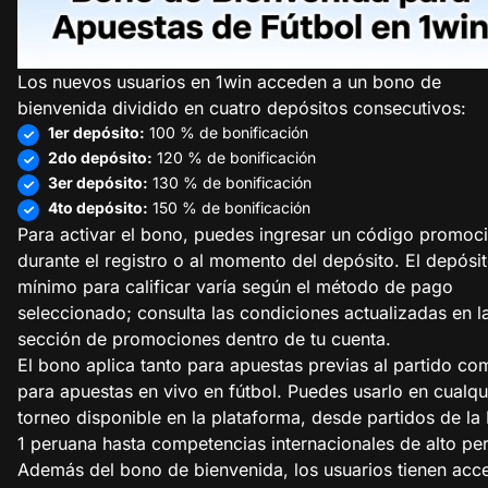
Los nuevos usuarios en 1win acceden a un bono de
bienvenida dividido en cuatro depósitos consecutivos:
1er depósito:
100 % de bonificación
2do depósito:
120 % de bonificación
3er depósito:
130 % de bonificación
4to depósito:
150 % de bonificación
Para activar el bono, puedes ingresar un código promoc
durante el registro o al momento del depósito. El depósi
mínimo para calificar varía según el método de pago
seleccionado; consulta las condiciones actualizadas en l
sección de promociones dentro de tu cuenta.
El bono aplica tanto para apuestas previas al partido co
para apuestas en vivo en fútbol. Puedes usarlo en cualqu
torneo disponible en la plataforma, desde partidos de la 
1 peruana hasta competencias internacionales de alto perf
Además del bono de bienvenida, los usuarios tienen acc