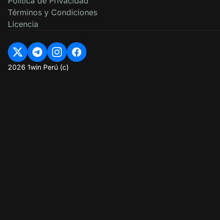
Política de Privacidad
Términos y Condiciones
Licencia
2026 1win Perú (c)