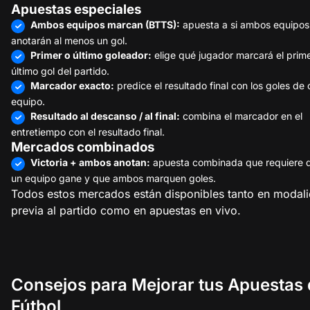
Apuestas especiales
Ambos equipos marcan (BTTS):
apuesta a si ambos equipos
anotarán al menos un gol.
Primer o último goleador:
elige qué jugador marcará el prime
último gol del partido.
Marcador exacto:
predice el resultado final con los goles de
equipo.
Resultado al descanso / al final:
combina el marcador en el
entretiempo con el resultado final.
Mercados combinados
Victoria + ambos anotan:
apuesta combinada que requiere 
un equipo gane y que ambos marquen goles.
Todos estos mercados están disponibles tanto en modal
previa al partido como en apuestas en vivo.
Consejos para Mejorar tus Apuestas
Fútbol