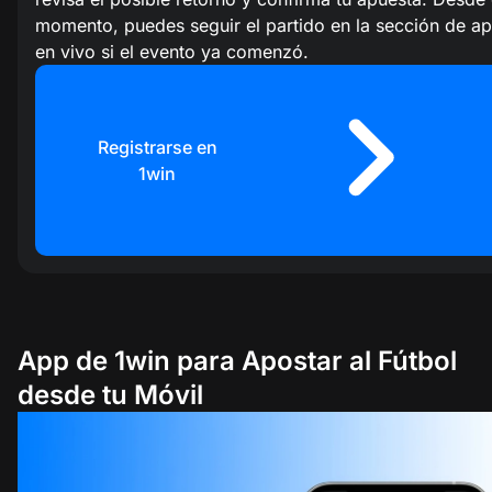
momento, puedes seguir el partido en la sección de a
en vivo si el evento ya comenzó.
Registrarse en
1win
App de 1win para Apostar al Fútbol
desde tu Móvil