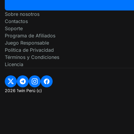
Sobre nosotros
Contactos
Soporte
Programa de Afiliados
Juego Responsable
Política de Privacidad
Términos y Condiciones
Licencia
2026 1win Perú (c)