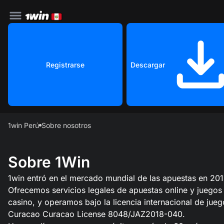
Registrarse
Descargar
1win Perú
Sobre nosotros
Sobre 1Win
1win entró en el mercado mundial de las apuestas en 201
Ofrecemos servicios legales de apuestas online y juegos
casino, y operamos bajo la licencia internacional de jueg
Curacao Curacao License 8048/JAZ2018-040.