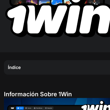
Índice
Información Sobre 1Win