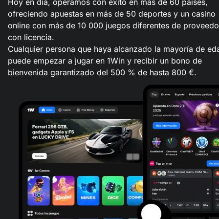
Hoy en día, operamos con éxito en más de 60 países,
ofreciendo apuestas en más de 50 deportes y un casino
online con más de 10 000 juegos diferentes de proveedo
con licencia.
Cualquier persona que haya alcanzado la mayoría de ed
puede empezar a jugar en 1Win y recibir un bono de
bienvenida garantizado del 500 % de hasta 800 €.