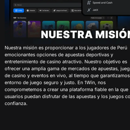
Nuestra misión es proporcionar a los jugadores de Perú
emocionantes opciones de apuestas deportivas y
entretenimiento de casino atractivo. Nuestro objetivo es
ofrecer una amplia gama de mercados de apuestas, jue
de casino y eventos en vivo, al tiempo que garantizamos
entorno de juego seguro y justo. En 1Win, nos
comprometemos a crear una plataforma fiable en la que 
usuarios puedan disfrutar de las apuestas y los juegos c
confianza.